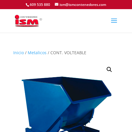
609 535 880
ism@ismcontenedores.com
Inicio
/
Metalicos
/ CONT. VOLTEABLE