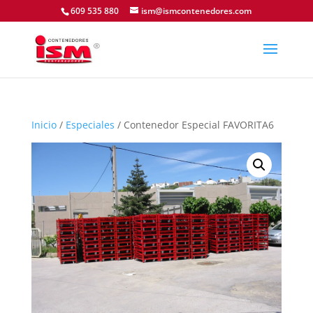
609 535 880
ism@ismcontenedores.com
Inicio
/
Especiales
/ Contenedor Especial FAVORITA6