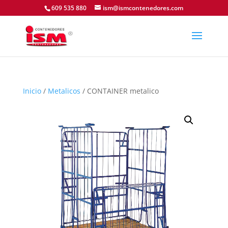
609 535 880
ism@ismcontenedores.com
Inicio
/
Metalicos
/ CONTAINER metalico